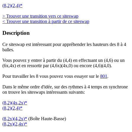
(8,2)(2,4)*
> Trouver une transition vers ce siteswap
< Trouver une transition à partir de ce siteswap
Description
Ce siteswap est intéressant pour appréhender les hauteurs des 8 à 4
balles.
Vous pouvez y entrer à partir du (4,4) en effectuant un (4,6) ou un
(6x,4x) et en ressortir par (4,6x)(4x,0) ou encore (4,6)(4,0).
Pour travailler les 8 vous pouvez vous essayer sur le
801
.
Dans le même ordre d'idée, sur des rythmes à 4 temps en synchrone
on trouve les siteswaps intéressants suivants:
(8,2)(4x,2x)*
(8,2)(2,4)*
(8,2x)(4,2x)*
(Boîte Haute-Basse)
(8,2x)(2,4x)*