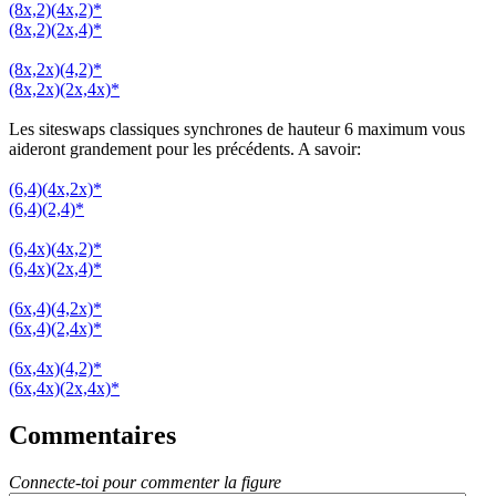
(8x,2)(4x,2)*
(8x,2)(2x,4)*
(8x,2x)(4,2)*
(8x,2x)(2x,4x)*
Les siteswaps classiques synchrones de hauteur 6 maximum vous
aideront grandement pour les précédents. A savoir:
(6,4)(4x,2x)*
(6,4)(2,4)*
(6,4x)(4x,2)*
(6,4x)(2x,4)*
(6x,4)(4,2x)*
(6x,4)(2,4x)*
(6x,4x)(4,2)*
(6x,4x)(2x,4x)*
Commentaires
Connecte-toi pour commenter la figure