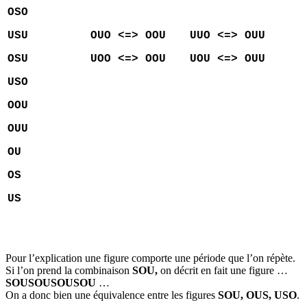
OSO
USU
OUO <=> OOU
UUO <=> OUU
OSU
UOO <=> OOU
UOU <=> OUU
USO
OOU
OUU
OU
OS
US
Pour l’explication une figure comporte une période que l’on répète.
Si l’on prend la combinaison
SOU,
on décrit en fait une figure …
SOUSOUSOUSOU
…
On a donc bien une équivalence entre les figures
SOU, OUS, USO
.