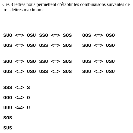
Ces 3 lettres nous permettent d’établir les combinaisons suivantes de
trois lettres maximum:
SUO
<=> OSU
SSO
<=> SOS
OOS <=> OSO
UOS <=> OSU
OSS <=> SOS
SOO
<=> OSO
SOU
<=> USO
SSU
<=> SUS
UUS <=> USU
OUS <=> USO
USS <=> SUS
SUU
<=> USU
SSS
<=> S
OOO
<=> O
UUU
<=> U
SOS
SUS