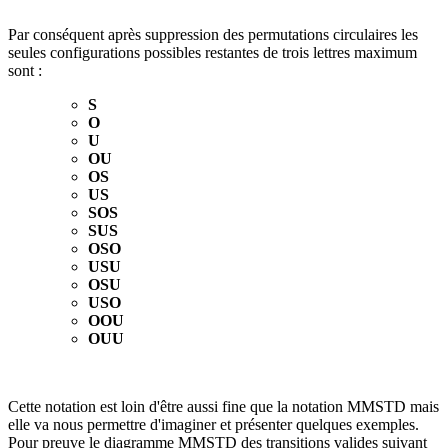
Par conséquent après suppression des permutations circulaires les
seules configurations possibles restantes de trois lettres maximum
sont :
S
O
U
OU
OS
US
SOS
SUS
OSO
USU
OSU
USO
OOU
OUU
Cette notation est loin d'être aussi fine que la notation MMSTD mais
elle va nous permettre d'imaginer et présenter quelques exemples.
Pour preuve le diagramme MMSTD des transitions valides suivant