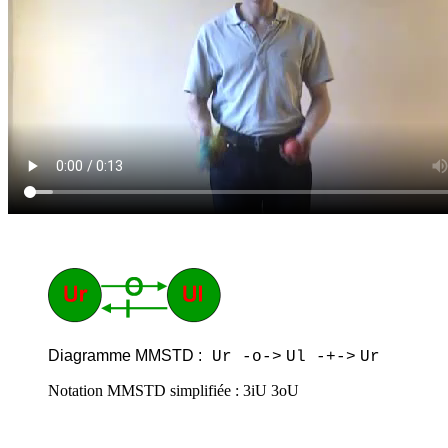
Diagramme MMSTD :
Ur -o->
Ul -+->
Ur
Notation MMSTD simplifiée : 3iU 3oU