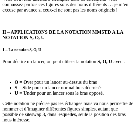
connaissez parfois ces figures sous des noms différents … je m’en
excuse par avance si ceux-ci ne sont pas les noms originels !
II –
APPLICATIONS DE LA NOTATION MMSTD A LA
NOTATION S, O, U
1 –
La notation S, O, U
Pour décrire un lancer, on peut utiliser la notation
S, O, U
avec :
O
=
O
ver pour un lancer au-dessus du bras
S
=
S
ide pour un lancer normal bras décroisés
U
=
U
nder pour un lancer sous le bras opposé.
Cette notation ne précise pas les échanges mais va nous permettre de
nommer et d’imaginer différentes figures simples, autant que
possible de siteswap 3, dans lesquelles, seule la position des bras
nous intéresse.