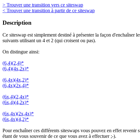
> Trouver une transition vers ce siteswap
< Trouver une transition à partir de ce siteswap
Description
Ce siteswap est simplement destiné à présenter la façon d'enchaîner les
suivants utilisant un 4 et 2 (qui croisent ou pas).
On distingue ainsi:
(6,4)(2,4)*
(6,4)(4x,2x)*
(6,4x)(4x,2)*
(6,4x)(2x,4)*
(6x,4)(2,4x)*
(6x,4)(4,2x)*
(6x,4x)(2x,4x)*
(6x,4x)(4,2)*
Pour enchaîner ces différents siteswaps vous pouvez en effet revenir 
étant de vous souvenir de ce que vous avez à effectuer ;-).