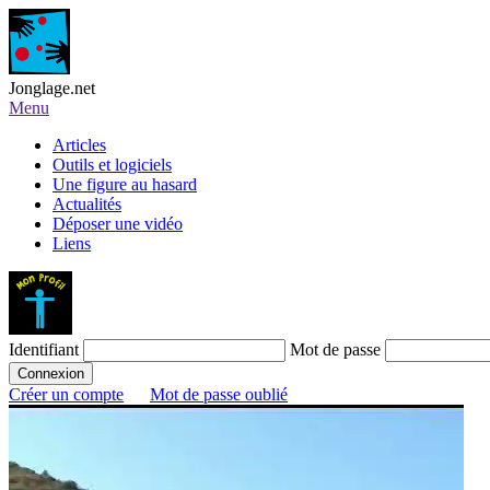
Jonglage.net
Menu
Articles
Outils et logiciels
Une figure au hasard
Actualités
Déposer une vidéo
Liens
Identifiant
Mot de passe
Créer un compte
Mot de passe oublié