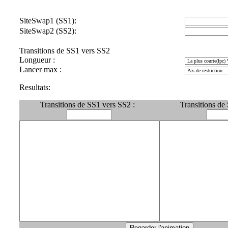
SiteSwap1 (SS1):
SiteSwap2 (SS2):
Transitions de SS1 vers SS2
Longueur :
Lancer max :
Resultats:
Transitions de SS1 vers SS2 :
Transitions de